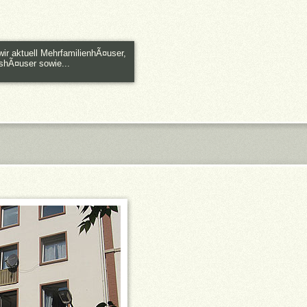
r aktuell MehrfamilienhÃ¤user,
hÃ¤user sowie...