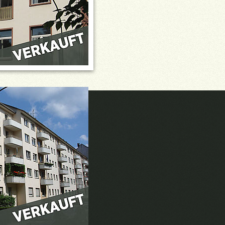
beordnung (GewO) erteilt von der
furt am Main.
ankfurt am Main.