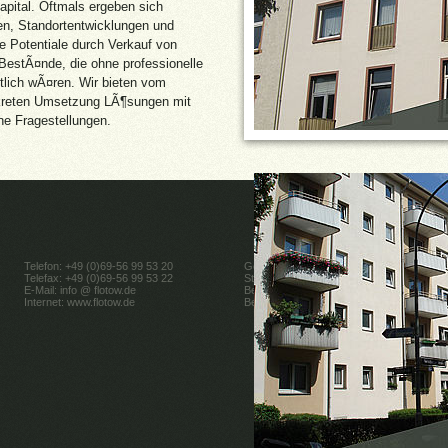
apital. Oftmals ergeben sich
n, Standortentwicklungen und
e Potentiale durch Verkauf von
BestÃ¤nde, die ohne professionelle
tlich wÃ¤ren. Wir bieten vom
nkreten Umsetzung LÃ¶sungen mit
e Fragestellungen.
Telefon: +49 (0)69-56 99 53 20
Gewerbeerlaubnis gemäß § 34c der Gewer
Telefax: +49 (0)69-56 99 53 22
Stadtverwaltung (Amt 32) der Stadt Frank
E-Mail:
info @ flotow.de
Berufsaufsichtsbehörde: Ordnungsamt Fr
Internet: www.flotow.de
Berufskammer: IHK Frankfurt.