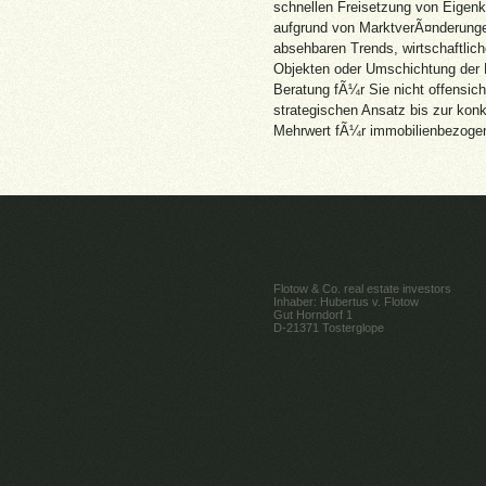
schnellen Freisetzung von Eigenk
aufgrund von MarktverÃ¤nderunge
absehbaren Trends, wirtschaftlich
Objekten oder Umschichtung der 
Beratung fÃ¼r Sie nicht offensich
strategischen Ansatz bis zur ko
Mehrwert fÃ¼r immobilienbezogen
Flotow & Co. real estate investors
Inhaber: Hubertus v. Flotow
Gut Horndorf 1
D-21371 Tosterglope