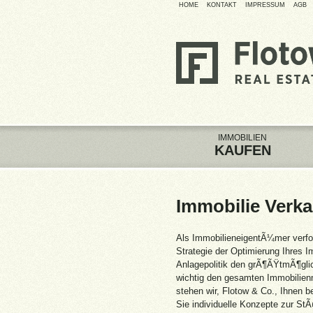
HOME
KONTAKT
IMPRESSUM
AGB
IMMOBILIEN
KAUFEN
Immobilie Verk
Als ImmobilieneigentÃ¼mer verf
Strategie der Optimierung Ihres 
Anlagepolitik den grÃ¶ÃŸtmÃ¶glich
wichtig den gesamten Immobilien
stehen wir, Flotow & Co., Ihnen b
Sie individuelle Konzepte zur StÃ