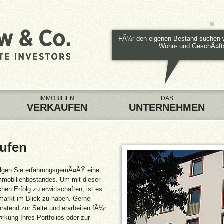
FÃ¼r den eigenen Bestand suchen wi
Wohn- und GeschÃ¤fts
IMMOBILIEN
DAS
VERKAUFEN
UNTERNEHMEN
aufen
olgen Sie erfahrungsgemÃ¤ÃŸ eine
Immobilienbestandes. Um mit dieser
en Erfolg zu erwirtschaften, ist es
markt im Blick zu haben. Gerne
eratend zur Seite und erarbeiten fÃ¼r
¤rkung Ihres Portfolios oder zur