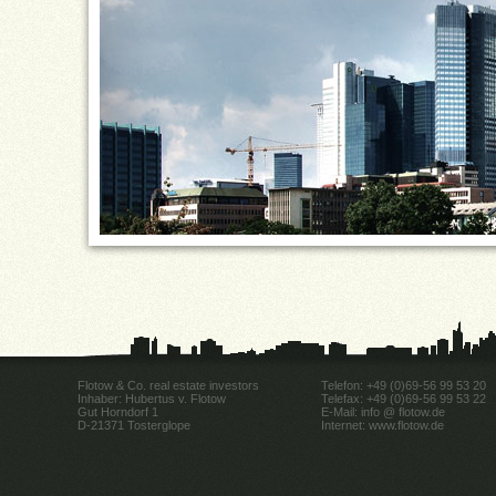
Flotow & Co. real estate investors
Telefon: +49 (0)69-56 99 53 20
Inhaber: Hubertus v. Flotow
Telefax: +49 (0)69-56 99 53 22
Gut Horndorf 1
E-Mail:
info @ flotow.de
D-21371 Tosterglope
Internet: www.flotow.de